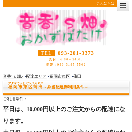
こんにちは
TEL
093-201-3373
受付：6:00～24:00
携帯：080-3185-5502
音香’ｓ畑♪
配達エリア
福岡市東区
蒲田
フクオカシヒガシク
カマタ
福岡市東区蒲田
～弁当配達御利用条件～
ご利用条件：
平日は、10,000円以上のご注文からの配達にな
ります。