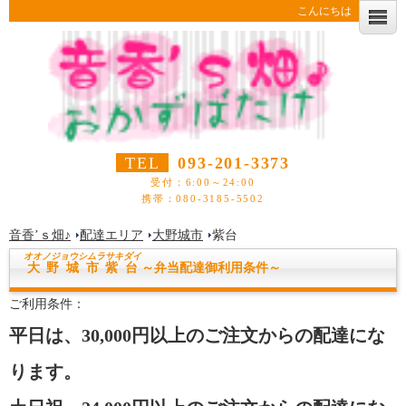
こんにちは
TEL
093-201-3373
受付：6:00～24:00
携帯：080-3185-5502
音香’ｓ畑♪
配達エリア
大野城市
紫台
オオノジョウシ
ムラサキダイ
大野城市紫台
～弁当配達御利用条件～
ご利用条件：
平日は、30,000円以上のご注文からの配達にな
ります。