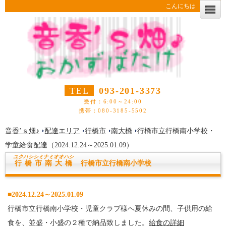
こんにちは
TEL
093-201-3373
受付：6:00～24:00
携帯：080-3185-5502
音香’ｓ畑♪
配達エリア
行橋市
南大橋
行橋市立行橋南小学校・
学童給食配達（2024.12.24～2025.01.09）
ユクハシシ
ミナミオオハシ
行橋市南大橋
行橋市立行橋南小学校
■2024.12.24～2025.01.09
行橋市立行橋南小学校・児童クラブ様へ夏休みの間、子供用の給
食を、並盛・小盛の２種で納品致しました。
給食の詳細