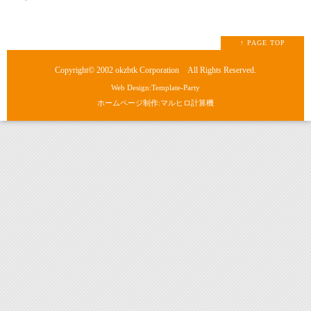
↑ PAGE TOP
Copyright© 2002
okzbtk Corporation
All Rights Reserved.
Web Design:Template-Party
ホームページ制作:マルヒロ計算機