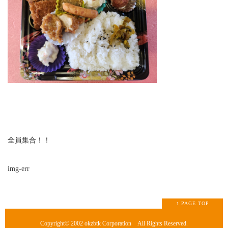
全員集合！！
img-err
↑ PAGE TOP
Copyright© 2002
okzbtk Corporation
All Rights Reserved.