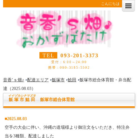
こんにちは
TEL
093-201-3373
受付：6:00～24:00
携帯：080-3185-5502
音香’ｓ畑♪
配達エリア
飯塚市
鯰田
飯塚市総合体育館・弁当配
達（2025.08.03）
イイヅカシ
ナマズタ
飯塚市鯰田
飯塚市総合体育館
■2025.08.03
空手の大会に伴い、沖縄の道場様より御注文をいただき、特注弁
当を3種類、配達しました