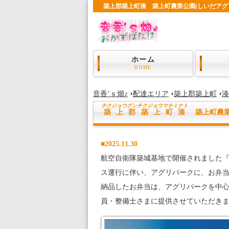
築上郡築上町湊 築上町農業公園(しいだアグリパー
ホーム
HOME
音香’ｓ畑♪
配達エリア
築上郡築上町
湊
チクジョウグンチクジョウマチ
ミナト
築上郡築上町湊
築上町農業
■2025.11.30
航空自衛隊築城基地で開催されました『
ス運行に伴い、アグリパークに、お弁
納品したお弁当は、アグリパークを中
員・整備士さまに提供させていただき