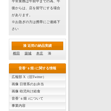
平常業務は午前中までの為、午
後からは、店を留守にする場合
があります。
※お急ぎの方は携帯にご連絡下
さい
湊 近郊の納品実績
椎田
築城
本庄
湊
音香’ｓ畑♪に関する情報
広報部 X（旧Twitter）
画像 日替系のお弁当
画像 幼児向け給食
音香’ｓ畑 ♪について
事業内容