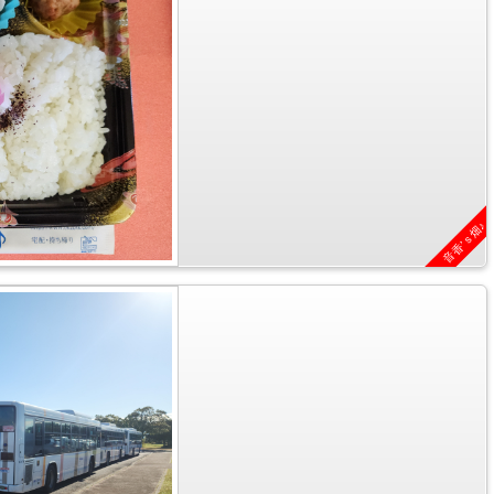
音香’ｓ畑♪