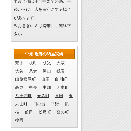
平常業務は午前中までの為、午
後からは、店を留守にする場合
があります。
※お急ぎの方は携帯にご連絡下
さい
中畑 近郊の納品実績
荒手
祝町
枝光
大蔵
大谷
尾倉
勝山
祇園
山路松尾町
山王
白川町
高見
中央
中畑
西本町
八王寺町
春の町
東田
東
丸山町
日の出
平野
帆
柱
前田
松尾町
宮の町
桃園