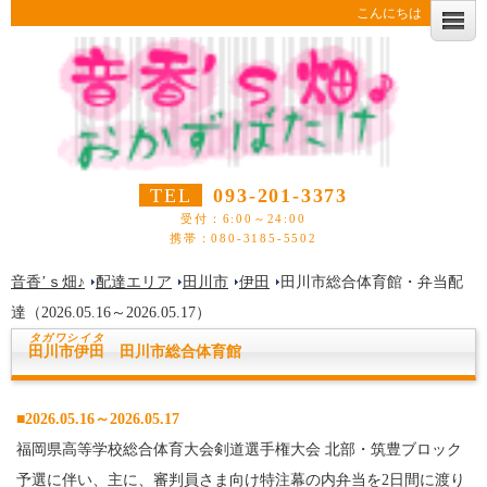
こんにちは
TEL
093-201-3373
受付：6:00～24:00
携帯：080-3185-5502
音香’ｓ畑♪
配達エリア
田川市
伊田
田川市総合体育館・弁当配
達（2026.05.16～2026.05.17）
タガワシ
イタ
田川市伊田
田川市総合体育館
■2026.05.16～2026.05.17
福岡県高等学校総合体育大会剣道選手権大会 北部・筑豊ブロック
予選に伴い、主に、審判員さま向け特注幕の内弁当を2日間に渡り