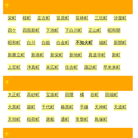
サ
栄町
桜町
左古町
笹原町
笹林町
三坑町
汐屋町
四ケ
四箇新町
下池町
下白川町
正山町
昭和開
昭和町
白川
白銀
白金町
不知火町
城町
新開町
新勝立町
新港町
新栄町
新地町
真道寺町
新町
上官町
浄真町
末広町
住吉町
諏訪町
早米来町
タ
大正町
高砂町
宝坂町
田隈
橘
谷町
田端町
大黒町
築町
千代町
椿黒町
手鎌
天神町
天道町
天領町
稲荷町
唐船
通町
常盤町
鳥塚町
ナ