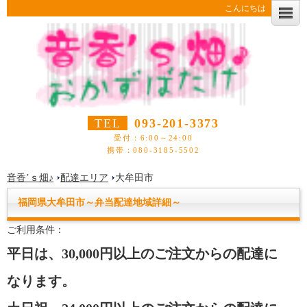
こんにちは
TEL
093-201-3373
受付：6:00～24:00
携帯：080-3185-5502
音香’ｓ畑♪
配達エリア
大牟田市
福岡県
大牟田市
～
弁当
配達
地域詳細～
ご利用条件：
平日は、30,000円以上のご注文からの配達に
なります。