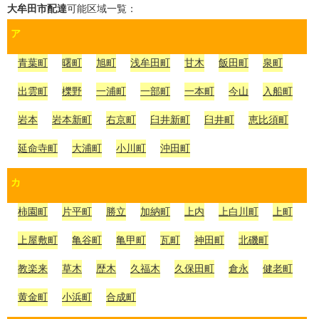
大牟田市
配達
可能区域一覧：
ア
青葉町
曙町
旭町
浅牟田町
甘木
飯田町
泉町
出雲町
櫟野
一浦町
一部町
一本町
今山
入船町
岩本
岩本新町
右京町
臼井新町
臼井町
恵比須町
延命寺町
大浦町
小川町
沖田町
カ
柿園町
片平町
勝立
加納町
上内
上白川町
上町
上屋敷町
亀谷町
亀甲町
瓦町
神田町
北磯町
教楽来
草木
歴木
久福木
久保田町
倉永
健老町
黄金町
小浜町
合成町