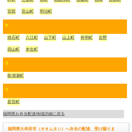
宮部
宮山町
明治町
ヤ
焼石町
八江町
山下町
山上町
有明町
吉野
四山町
米生町
ラ
龍湖瀬町
ワ
若宮町
福岡県お弁当配達地域詳細に戻る
福岡県大牟田市（オオムタシ）へ弁当の配達、受け賜りま