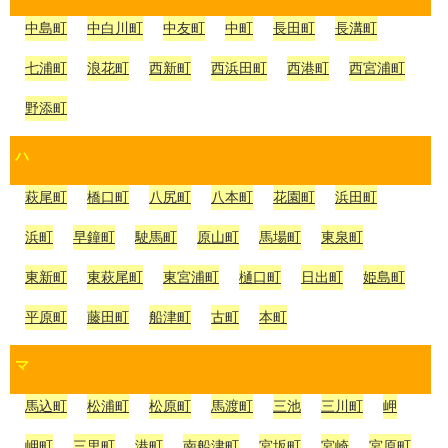
中島町
中白川町
中友町
中町
長田町
長溝町
七浦町
浪花町
西新町
西浜田町
西港町
西宮浦町
野添町
ハ
萩尾町
橋口町
八尻町
八本町
花園町
浜田町
浜町
早鐘町
駛馬町
原山町
馬場町
東泉町
東新町
東萩尾町
東宮浦町
樋口町
日出町
姫島町
平原町
藤田町
船津町
古町
本町
マ
馬込町
松浦町
松原町
馬渡町
三池
三川町
岬
岬町
三里町
港町
南船津町
宮坂町
宮崎
宮原町