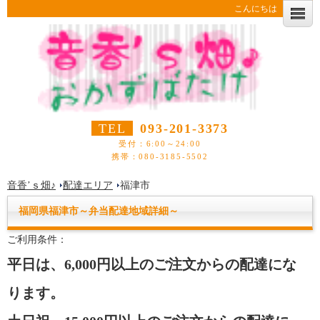
こんにちは
TEL
093-201-3373
受付：6:00～24:00
携帯：080-3185-5502
音香’ｓ畑♪
配達エリア
福津市
福岡県
福津市
～
弁当
配達
地域詳細～
ご利用条件：
平日は、6,000円以上のご注文からの配達にな
ります。