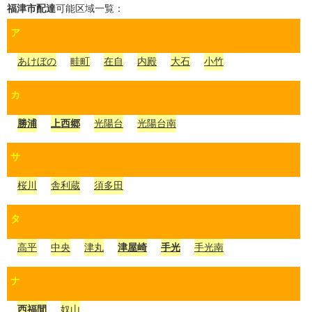
福津市
配達
可能区域一覧：
ア
あけぼの
畦町
在自
内殿
大石
小竹
カ
勝浦
上西郷
光陽台
光陽台南
サ
桜川
舎利蔵
須多田
タ
高平
中央
津丸
津屋崎
手光
手光南
ナ
西福間
奴山