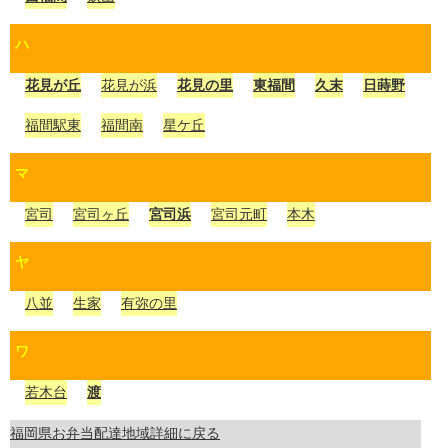
ハ
花見が丘
花見が浜
花見の里
東福間
久末
日蒔野
福間駅東
福間南
星ケ丘
マ
宮司
宮司ヶ丘
宮司浜
宮司元町
本木
ヤ
八並
生家
有弥の里
ワ
若木台
渡
福岡県お弁当配達地域詳細に戻る