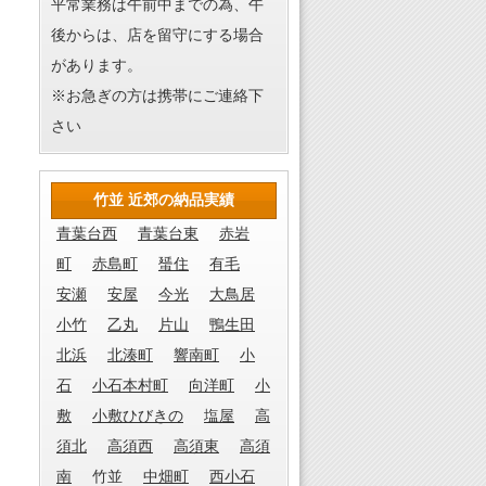
平常業務は午前中までの為、午
後からは、店を留守にする場合
があります。
※お急ぎの方は携帯にご連絡下
さい
竹並 近郊の納品実績
青葉台西
青葉台東
赤岩
町
赤島町
蜑住
有毛
安瀬
安屋
今光
大鳥居
小竹
乙丸
片山
鴨生田
北浜
北湊町
響南町
小
石
小石本村町
向洋町
小
敷
小敷ひびきの
塩屋
高
須北
高須西
高須東
高須
南
竹並
中畑町
西小石