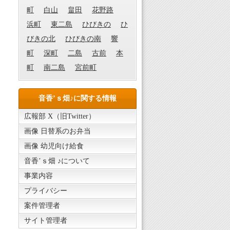
町
白山
畠田
花野路
浜町
東二島
ひびきの
ひ
びきの北
ひびきの南
響
町
深町
二島
古前
本
町
南二島
宮前町
音香’ｓ畑♪に関する情報
広報部 X（旧Twitter）
画像 日替系のお弁当
画像 幼児向け給食
音香’ｓ畑 ♪について
事業内容
プライバシー
案件管理者
サイト管理者