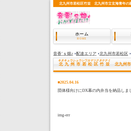
北九州市若松区竹並 北九州市立玄海青年の家 弁
ホーム
HOME
音香’ｓ畑♪
配達エリア
北九州市若松区
キタキュウシュウシワカマツク
タケナミ
北九州市若松区竹並
北九州市
■2025.04.16
団体様向けにDX幕の内弁当を納品しま
img-err