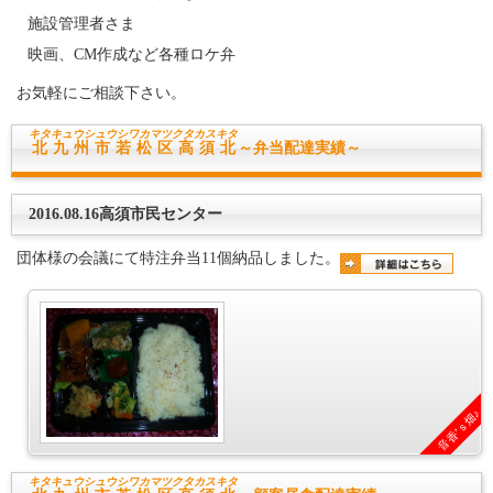
施設管理者さま
映画、CM作成など各種ロケ弁
お気軽にご相談下さい。
キタキュウシュウシワカマツク
タカスキタ
北九州市若松区高須北
～弁当配達実績～
2016.08.16高須市民センター
団体様の会議にて特注弁当11個納品しました。
音香’ｓ畑♪
キタキュウシュウシワカマツク
タカスキタ