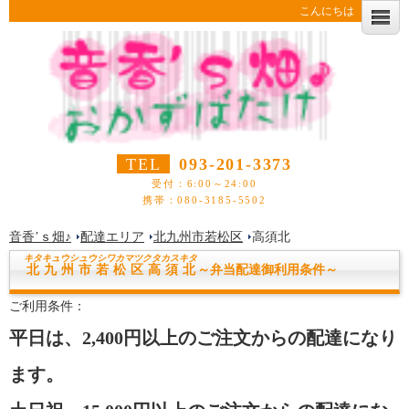
こんにちは
TEL
093-201-3373
受付：6:00～24:00
携帯：080-3185-5502
音香’ｓ畑♪
配達エリア
北九州市若松区
高須北
キタキュウシュウシワカマツク
タカスキタ
北九州市若松区高須北
～弁当配達御利用条件～
ご利用条件：
平日は、2,400円以上のご注文からの配達になり
ます。