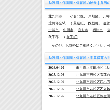
幼稚園・保育園・保育所の給食｜弁当
北九州市 （
小倉北区
、
戸畑区
、
八幡
遠賀郡全域 （
芦屋町
、
岡垣町
、
遠賀
古賀市
、
中間市
、
直方市
、
福津市
、
鞍手郡 （
鞍手町
）
※その他、お気軽にご相談ください。
幼稚園・保育園・保育所・学童保育の
2026.04.20
田川市上本町地区に
2025.12.26
北九州市若松区青葉
2025.12.26
北九州市若松区西小
2025.12.26
北九州市若松区乙丸
2025.12.26
北九州市若松区鴨生
2025.12.26
北九州市若松区古前