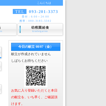
こんにちは
TEL
093-201-3373
受付：6:00～24:00
携帯：080-3185-5502
当
幼稚園給食
ers
kindergarten
今日の献立 08/07（金）
献立が作成されていません
しばらくお待ちください
お気に入り登録いただくと本日
の献立を、いち早く、ご確認頂
けます。