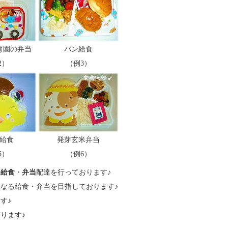
育園の弁当
パン給食
2）
（例3）
給食
発芽玄米弁当
5）
（例6）
の
給食
・
弁当
配達を行っております♪
なる給食・弁当を目指しております♪
す♪
ります♪