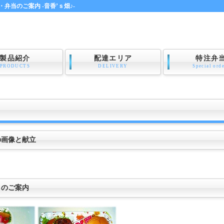
弁当のご案内 -音香’ｓ畑♪-
製品紹介
配達エリア
特注弁
PRODUCTS
DELIVERY
Special ord
の画像と献立
）のご案内