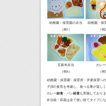
幼稚園・保育園の弁当
幼稚園・保
（例1）
（例
五穀米弁当
カレー
（例4）
（例
幼稚園
・
保育園
・
保育所
・
学童保育
へ
子供
の食育を考慮し、食べる事が楽しく
カレー
給食
・パン
給食
も実施しておりま
弁当箱・容器は全て使い捨てタイプにな