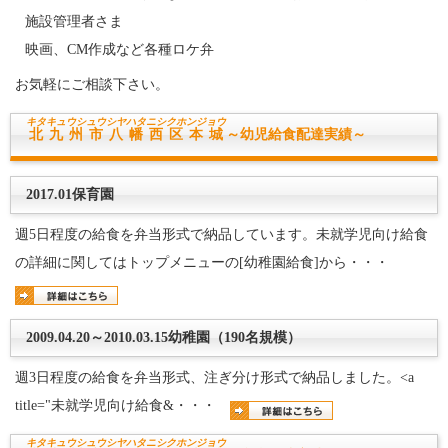
施設管理者さま
映画、CM作成など各種ロケ弁
お気軽にご相談下さい。
キタキュウシュウシヤハタニシク
ホンジョウ
北九州市八幡西区本城
～幼児給食配達実績～
2017.01保育園
週5日程度の給食を弁当形式で納品しています。未就学児向け給食
の詳細に関してはトップメニューの[幼稚園給食]から・・・
2009.04.20～2010.03.15幼稚園（190名規模）
週3日程度の給食を弁当形式、注ぎ分け形式で納品しました。<a
title="未就学児向け給食&・・・
キタキュウシュウシヤハタニシク
ホンジョウ