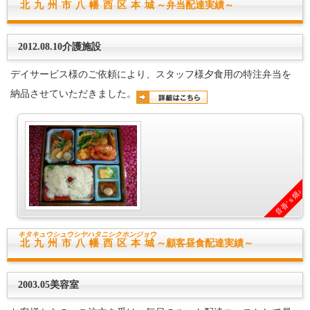
北九州市八幡西区本城
～弁当配達実績～
2012.08.10介護施設
デイサービス様のご依頼により、スタッフ様夕食用の特注弁当を
納品させていただきました。
音香’ｓ畑♪
キタキュウシュウシヤハタニシク
ホンジョウ
北九州市八幡西区本城
～顧客昼食配達実績～
2003.05美容室