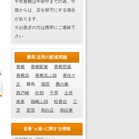
平常業務は午前中までの為、午
後からは、店を留守にする場合
があります。
※お急ぎの方は携帯にご連絡下
さい
勝馬 近郊の配達実績
香椎
香椎駅東
香椎照葉
る
香椎浜
香椎浜ふ頭
香住ケ
丘
勝馬
蒲田
雁の巣
西戸崎
社領
千早
土井
奈多
箱崎ふ頭
松香台
三
苫
若宮
和白丘
和白東
音香’ｓ畑♪に関する情報