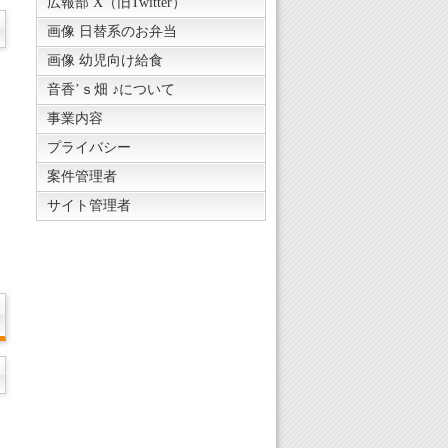
広報部 X（旧Twitter）
画像 日替系のお弁当
画像 幼児向け給食
音香’ｓ畑 ♪について
事業内容
プライバシー
案件管理者
サイト管理者