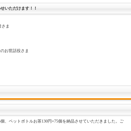
わせいただけます！！
者さま
トのお世話役さま
5個、ペットボトルお茶130円×75個を納品させていただきました。ご