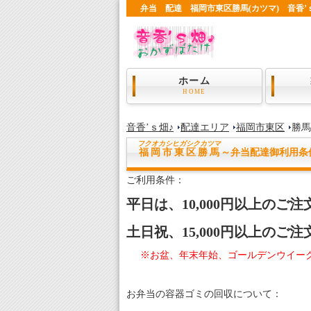
弁当 配達 福岡市東区勝馬(カツマ) 音香’
ホーム
HOME
音香’ｓ畑♪
配達エリア
福岡市東区
勝馬
フクオカシヒガシク
カツマ
福岡市東区勝馬
～弁当配達御利用条
ご利用条件：
平日は、10,000円以上のご
土日祝、15,000円以上のご
※お盆、年末年始、ゴールデンウイー
お弁当の容器ゴミの回収について：