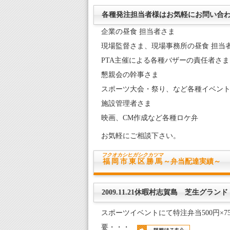
各種発注担当者様はお気軽にお問い合
企業の昼食 担当者さま
現場監督さま、現場事務所の昼食 担当
PTA主催による各種バザーの責任者さま
懇親会の幹事さま
スポーツ大会・祭り、など各種イベン
施設管理者さま
映画、CM作成など各種ロケ弁
お気軽にご相談下さい。
フクオカシヒガシク
カツマ
福岡市東区勝馬
～弁当配達実績～
2009.11.21休暇村志賀島 芝生グランド
スポーツイベントにて特注弁当500円×7
要・・・