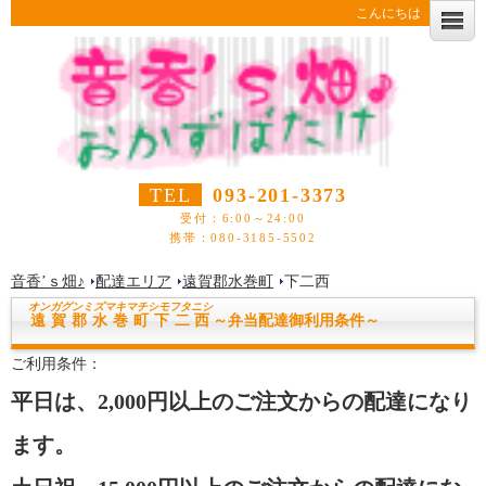
こんにちは
TEL
093-201-3373
受付：6:00～24:00
携帯：080-3185-5502
音香’ｓ畑♪
配達エリア
遠賀郡水巻町
下二西
オンガグンミズマキマチ
シモフタニシ
遠賀郡水巻町下二西
～弁当配達御利用条件～
ご利用条件：
平日は、2,000円以上のご注文からの配達になり
ます。