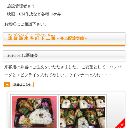
施設管理者さま
映画、CM作成など各種ロケ弁
お気軽にご相談下さい。
オンガグンミズマキマチ
シモフタニシ
遠賀郡水巻町下二西
～弁当配達実績～
2020.08.12医師会
来客用の弁当のご注文をいただきました。 ご要望として「ハンバ
ーグとエビフライを入れて欲しい、ウインナーは入れ・・・
音香’ｓ畑♪