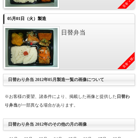
音香’ｓ畑♪
05月01日（火）製造
日替弁当
音香’ｓ畑♪
日替わり弁当 2012年05月製造一覧の画像について
※お客様の要望、諸条件により、掲載した画像と提供した
日替わ
り弁当
が一部異なる場合があります。
日替わり弁当 2012年のその他の月の画像