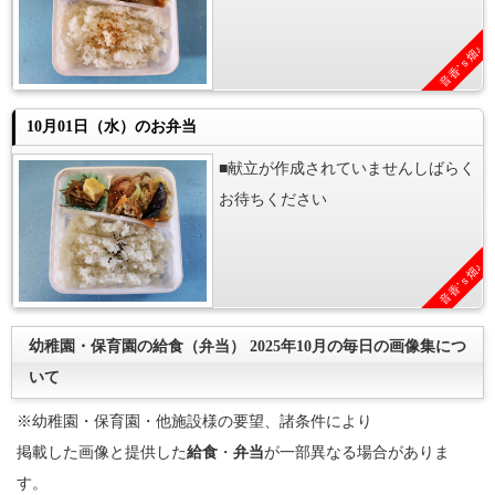
音香’ｓ畑♪
10月01日（水）のお弁当
■献立が作成されていませんしばらく
お待ちください
音香’ｓ畑♪
幼稚園・保育園の給食（弁当） 2025年10月の毎日の画像集につ
いて
※幼稚園・保育園・他施設様の要望、諸条件により
掲載した画像と提供した
給食
・
弁当
が一部異なる場合がありま
す。