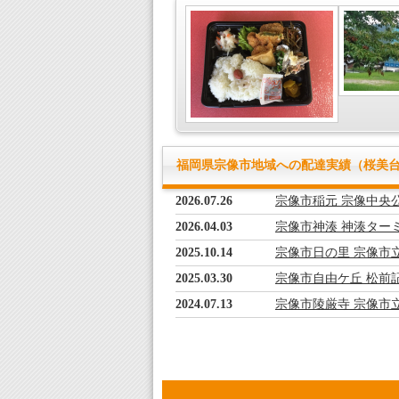
福岡県宗像市地域への配達実績（桜美
2026.07.26
宗像市稲元 宗像中央
2026.04.03
宗像市神湊 神湊ター
2025.10.14
宗像市日の里 宗像市
2025.03.30
宗像市自由ケ丘 松前
2024.07.13
宗像市陵厳寺 宗像市
2024.05.01
宗像市赤間文教町 幼
2024.03.24
宗像市田久 タイガー
2024.03.19
宗像市神湊 福岡県立