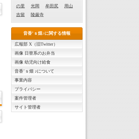
の里
光岡
牟田尻
用山
吉留
陵厳寺
音香’ｓ畑♪に関する情報
広報部 X（旧Twitter）
画像 日替系のお弁当
画像 幼児向け給食
音香’ｓ畑 ♪について
事業内容
プライバシー
案件管理者
サイト管理者