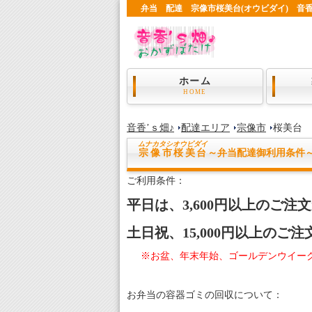
弁当 配達 宗像市桜美台(オウビダイ) 音香
ホーム
HOME
音香’ｓ畑♪
配達エリア
宗像市
桜美台
ムナカタシ
オウビダイ
宗像市桜美台
～弁当配達御利用条件
ご利用条件：
平日は、3,600円以上のご
土日祝、15,000円以上のご
※お盆、年末年始、ゴールデンウイー
お弁当の容器ゴミの回収について：