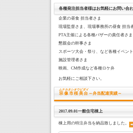
各種発注担当者様はお気軽にお問い合
企業の昼食 担当者さま
現場監督さま、現場事務所の昼食 担当
PTA主催による各種バザーの責任者さま
懇親会の幹事さま
スポーツ大会・祭り、など各種イベン
施設管理者さま
映画、CM作成など各種ロケ弁
お気軽にご相談下さい。
ムナカタシ
オウビダイ
宗像市桜美台
～弁当配達実績～
2017.09.01一般住宅棟上
棟上用の特注弁当を納品致しました。