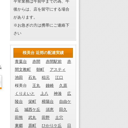
平常業務は午前中までの為、午
後からは、店を留守にする場合
があります。
※お急ぎの方は携帯にご連絡下
さい
桜美台 近郊の配達実績
青葉台
赤間
赤間駅前
赤
る
間文教町
朝町
アスティ
池田
石丸
稲元
江口
桜美台
王丸
鐘崎
久原
くりえいと
上八
神湊
広
陵台
栄町
樟陽台
自由ケ
丘
城西ケ丘
須恵
田久
田熊
武丸
田野
土穴
東郷
原町
ひかりケ丘
日