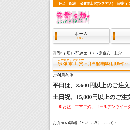
弁当 配達 宗像市土穴(ツチアナ) 音香’ｓ
ホーム
HOME
音香’ｓ畑♪
配達エリア
宗像市
土穴
ムナカタシ
ツチアナ
宗像市土穴
～弁当配達御利用条件～
ご利用条件：
平日は、3,600円以上のご
土日祝、15,000円以上のご
※お盆、年末年始、ゴールデンウイー
お弁当の容器ゴミの回収について：