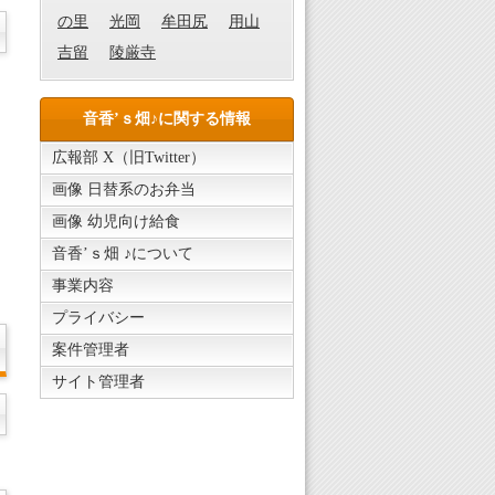
の里
光岡
牟田尻
用山
吉留
陵厳寺
音香’ｓ畑♪に関する情報
広報部 X（旧Twitter）
画像 日替系のお弁当
画像 幼児向け給食
音香’ｓ畑 ♪について
事業内容
プライバシー
案件管理者
サイト管理者