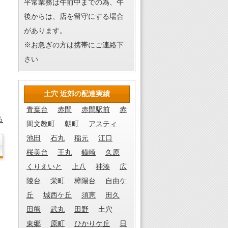
平常業務は午前中までの為、午
後からは、店を留守にする場合
があります。
※お急ぎの方は携帯にご連絡下
さい
土穴 近郊の配達実績
青葉台
赤間
赤間駅前
赤
る
間文教町
朝町
アスティ
池田
石丸
稲元
江口
桜美台
王丸
鐘崎
久原
くりえいと
上八
神湊
広
陵台
栄町
樟陽台
自由ケ
丘
城西ケ丘
須恵
田久
田熊
武丸
田野
土穴
東郷
原町
ひかりケ丘
日