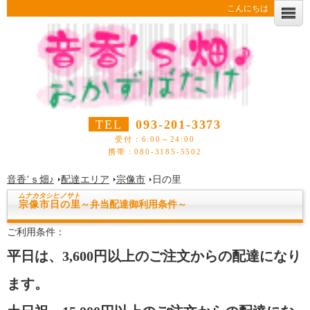
こんにちは
TEL
093-201-3373
受付：6:00～24:00
携帯：080-3185-5502
音香’ｓ畑♪
配達エリア
宗像市
日の里
ムナカタシ
ヒノサト
宗像市日の里
～弁当配達御利用条件～
ご利用条件：
平日は、3,600円以上のご注文からの配達になり
ます。