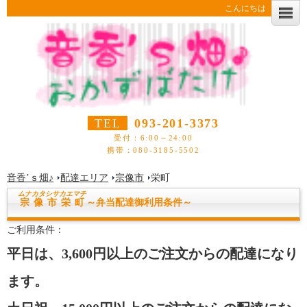
こんにちは
TEL
093-201-3373
受付：6:00～24:00
携帯：080-3185-5502
音香’ｓ畑♪
配達エリア
宗像市
栄町
ムナカタシ
サカエマチ
宗像市栄町
～弁当配達御利用条件～
ご利用条件：
平日は、3,600円以上のご注文からの配達になり
ます。