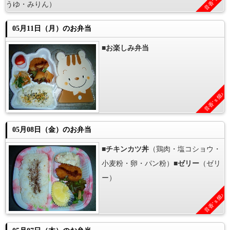
音香’ｓ畑♪
うゆ・みりん）
05月11日（月）のお弁当
■
お楽しみ弁当
音香’ｓ畑♪
05月08日（金）のお弁当
■
チキンカツ丼
（鶏肉・塩コショウ・
小麦粉・卵・パン粉）■
ゼリー
（ゼリ
ー）
音香’ｓ畑♪