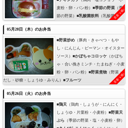
麦粉・卵・パン粉）■
季節の野菜
（季
音香’ｓ畑♪
節の野菜）■
乳酸菌飲料
（乳酸菌）
05月28日（木）のお弁当
■
野菜炒め
（豚肉・きゃべつ・もや
し・にんじん・ピーマン・オイスター
ソース）■
かぼちゃコロッケ
（かぼち
ゃ・合い挽きミンチ・たまねぎ・小麦
粉・卵・パン粉）■
野菜煮物
（野菜・
音香’ｓ畑♪
だし・砂糖・しょうゆ・みりん）■
フルーツ
05月26日（火）のお弁当
■
鶏天
（鶏肉・しょうが・にんにく・
しょうゆ・片栗粉・小麦粉）■
野菜天
ぷら
（季節の野菜・塩・小麦粉・卵）