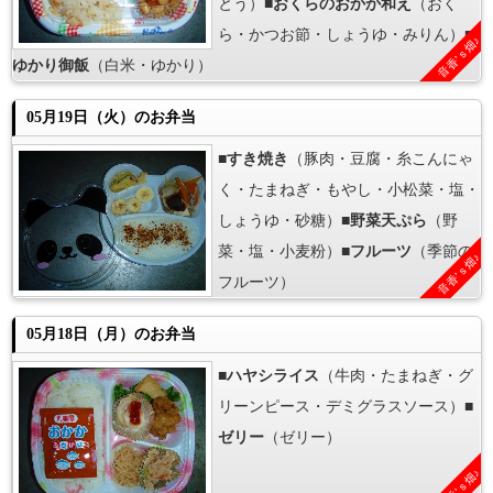
とう）■
おくらのおかか和え
（おく
ら・かつお節・しょうゆ・みりん）■
音香’ｓ畑♪
ゆかり御飯
（白米・ゆかり）
05月19日（火）のお弁当
■
すき焼き
（豚肉・豆腐・糸こんにゃ
く・たまねぎ・もやし・小松菜・塩・
しょうゆ・砂糖）■
野菜天ぷら
（野
菜・塩・小麦粉）■
フルーツ
（季節の
音香’ｓ畑♪
フルーツ）
05月18日（月）のお弁当
■
ハヤシライス
（牛肉・たまねぎ・グ
リーンピース・デミグラスソース）■
ゼリー
（ゼリー）
音香’ｓ畑♪