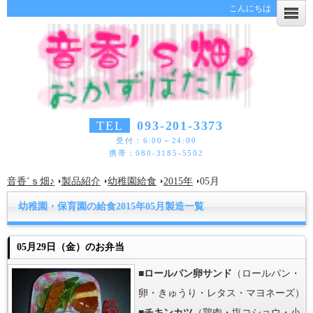
こんにちは
TEL
093-201-3373
受付：6:00～24:00
携帯：080-3185-5502
音香’ｓ畑♪
製品紹介
幼稚園給食
2015年
05月
幼稚園・保育園の給食2015年05月製造一覧
05月29日（金）のお弁当
■
ロールパン卵サンド
（ロールパン・
卵・きゅうり・レタス・マヨネーズ）
■
チキンカツ
（鶏肉・塩コショウ・小