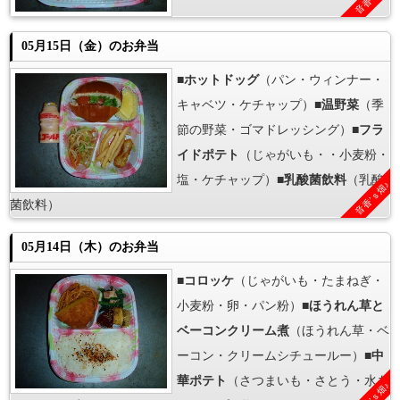
05月15日（金）のお弁当
■
ホットドッグ
（パン・ウィンナー・
キャベツ・ケチャップ）■
温野菜
（季
節の野菜・ゴマドレッシング）■
フラ
イドポテト
（じゃがいも・・小麦粉・
塩・ケチャップ）■
乳酸菌飲料
（乳酸
音香’ｓ畑♪
菌飲料）
05月14日（木）のお弁当
■
コロッケ
（じゃがいも・たまねぎ・
小麦粉・卵・パン粉）■
ほうれん草と
ベーコンクリーム煮
（ほうれん草・ベ
ーコン・クリームシチュールー）■
中
華ポテト
（さつまいも・さとう・水あ
音香’ｓ畑♪