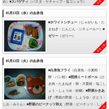
め）■
スパゲティ
（パスタ・ケチャップ・塩コショウ）
05月13日（水）のお弁当
■
ホワイトシチュー
（じゃがいも・た
まねぎ・にんじん・シチュールー）■
ゼリー
（ゼリー）
音香’ｓ畑♪
05月12日（火）のお弁当
■
白身魚フライ
（白身魚・小麦粉・
卵・パン粉）■
照焼ミートボール
（ひ
き肉・たまねぎ・卵・片栗粉・塩こし
ょう・しょうゆ・砂糖）■
野菜かきあ
げ
（季節の野菜・しょうゆ・さとう・
しお・みりん）■
野菜のピーナッツ和え
（野菜・ピーナッツ・しょ