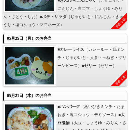
■
きんぴらこんにゃく
（こんにゃく・
にんじん・白ゴマ・しょうゆ・みり
ん・さとう・しお）■
ポテトサラダ
（じゃがいも・にんじん・きゅ
音香’ｓ畑♪
うり・塩コショウ・マヨネーズ）
05月25日（月）のお弁当
■
カレーライス
（カレールー・鶏ミン
チ・じゃがいも・人参・玉ねぎ・グリ
ーンピース）■
ゼリー
（ゼリー）
音香’ｓ畑♪
05月21日（木）のお弁当
■
ハンバーグ
（あいびきミンチ・たま
ねぎ・塩コショウ・デミソース）■
大
豆煮物
（大豆・しょうゆ・みりん・さ