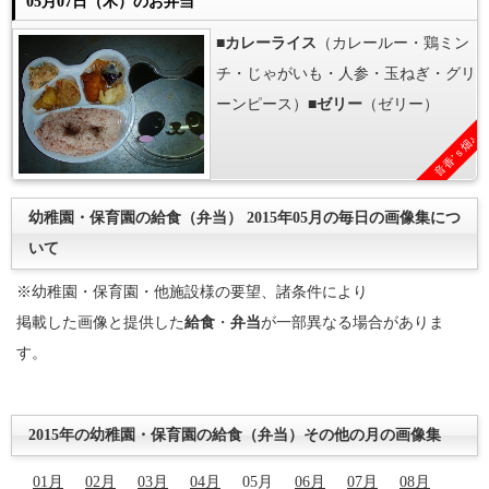
05月07日（木）のお弁当
■
カレーライス
（カレールー・鶏ミン
チ・じゃがいも・人参・玉ねぎ・グリ
ーンピース）■
ゼリー
（ゼリー）
音香’ｓ畑♪
幼稚園・保育園の給食（弁当） 2015年05月の毎日の画像集につ
いて
※幼稚園・保育園・他施設様の要望、諸条件により
掲載した画像と提供した
給食
・
弁当
が一部異なる場合がありま
す。
2015年の幼稚園・保育園の給食（弁当）その他の月の画像集
01月
02月
03月
04月
05月
06月
07月
08月