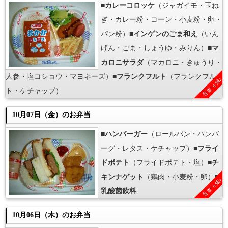
■
カレーコロッケ
（ジャガイモ・玉ね
ぎ・カレー粉・コーン・小麦粉・卵・
パン粉）■
インゲンのごま和え
（いん
げん・ごま・しょうゆ・みりん）■
マ
カロニサラダ
（マカロニ・きゅうり・
人参・塩コショウ・マヨネーズ）■
フランクフルト
（フランクフル
音香’ｓ畑♪
ト・ケチャップ）
10月07日（金）のお弁当
■
ハンバーガー
（ロールパン・ハンバ
ーグ・レタス・ケチャップ）■
フライ
ドポテト
（フライドポテト・塩）■
チ
キンナゲット
（鶏肉・小麦粉・卵）■
音香’ｓ畑♪
乳酸菌飲料
10月06日（木）のお弁当