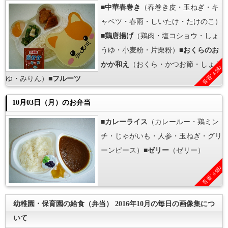
■
中華春巻き
（春巻き皮・玉ねぎ・キ
ャベツ・春雨・しいたけ・たけのこ）
■
鶏唐揚げ
（鶏肉・塩コショウ・しょ
うゆ・小麦粉・片栗粉）■
おくらのお
かか和え
（おくら・かつお節・しょう
音香’ｓ畑♪
ゆ・みりん）■
フルーツ
10月03日（月）のお弁当
■
カレーライス
（カレールー・鶏ミン
チ・じゃがいも・人参・玉ねぎ・グリ
ーンピース）■
ゼリー
（ゼリー）
音香’ｓ畑♪
幼稚園・保育園の給食（弁当） 2016年10月の毎日の画像集につ
いて