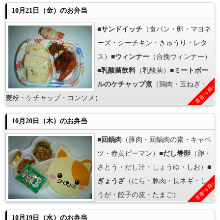
10月21日（金）のお弁当
■
サンドイッチ
（食パン・卵・マヨネ
ーズ・シーチキン・きゅうり・レタ
ス）■
ウィンナー
（合挽ウィンナー）
■
乳酸菌飲料
（乳酸菌）■
ミートボー
ルのケチャップ煮
（鶏肉・玉ねぎ・小
音香’ｓ畑♪
麦粉・ケチャップ・コンソメ）
10月20日（木）のお弁当
■
回鍋肉
（豚肉・回鍋肉の素・キャベ
ツ・赤黄ピーマン）■
だし巻卵
（卵・
さとう・だし汁・しょうゆ・しお）■
ぎょうざ
（にら・豚肉・長ネギ・しょ
音香’ｓ畑♪
うが・餃子の皮・たまご）
10月19日（水）のお弁当