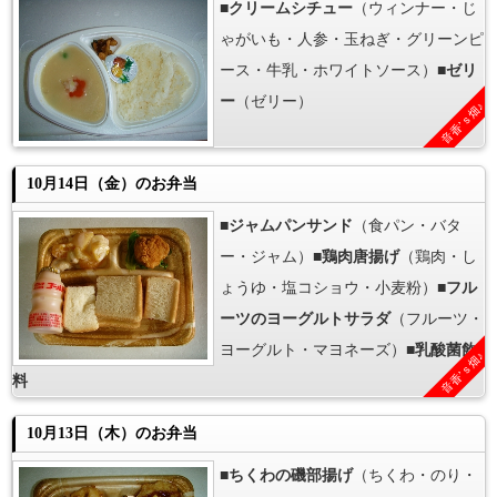
■
クリームシチュー
（ウィンナー・じ
ゃがいも・人参・玉ねぎ・グリーンピ
ース・牛乳・ホワイトソース）■
ゼリ
ー
（ゼリー）
音香’ｓ畑♪
10月14日（金）のお弁当
■
ジャムパンサンド
（食パン・バタ
ー・ジャム）■
鶏肉唐揚げ
（鶏肉・し
ょうゆ・塩コショウ・小麦粉）■
フル
ーツのヨーグルトサラダ
（フルーツ・
ヨーグルト・マヨネーズ）■
乳酸菌飲
音香’ｓ畑♪
料
10月13日（木）のお弁当
■
ちくわの磯部揚げ
（ちくわ・のり・