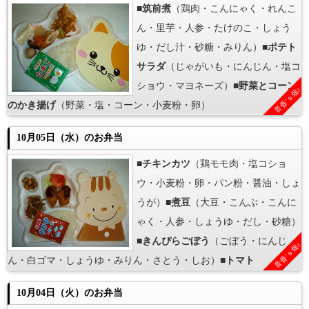
■
筑前煮
（鶏肉・こんにゃく・れんこ
ん・里芋・人参・たけのこ・しょう
ゆ・だし汁・砂糖・みりん）■
ポテト
サラダ
（じゃがいも・にんじん・塩コ
ショウ・マヨネーズ）■
野菜とコーン
音香’ｓ畑♪
のかき揚げ
（野菜・塩・コーン・小麦粉・卵）
10月05日（水）のお弁当
■
チキンカツ
（鶏モモ肉・塩コショ
ウ・小麦粉・卵・パン粉・醤油・しょ
うが）■
煮豆
（大豆・こんぶ・こんに
ゃく・人参・しょうゆ・だし・砂糖）
■
きんぴらごぼう
（ごぼう・にんじ
音香’ｓ畑♪
ん・白ゴマ・しょうゆ・みりん・さとう・しお）■
トマト
10月04日（火）のお弁当