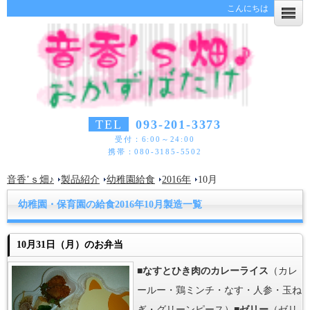
こんにちは
TEL
093-201-3373
受付：6:00～24:00
携帯：080-3185-5502
音香’ｓ畑♪
製品紹介
幼稚園給食
2016年
10月
幼稚園・保育園の給食2016年10月製造一覧
10月31日（月）のお弁当
■
なすとひき肉のカレーライス
（カレ
ールー・鶏ミンチ・なす・人参・玉ね
ぎ・グリーンピース）■
ゼリー
（ゼリ