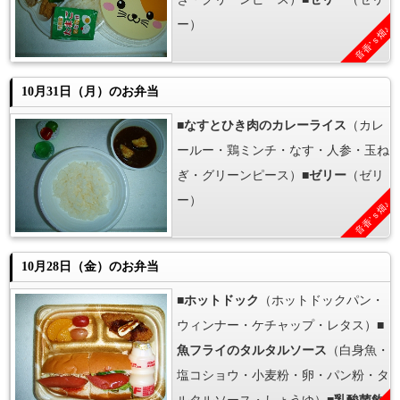
ー）
音香’ｓ畑♪
10月31日（月）のお弁当
■
なすとひき肉のカレーライス
（カレ
ールー・鶏ミンチ・なす・人参・玉ね
ぎ・グリーンピース）■
ゼリー
（ゼリ
ー）
音香’ｓ畑♪
10月28日（金）のお弁当
■
ホットドック
（ホットドックパン・
ウィンナー・ケチャップ・レタス）■
魚フライのタルタルソース
（白身魚・
塩コショウ・小麦粉・卵・パン粉・タ