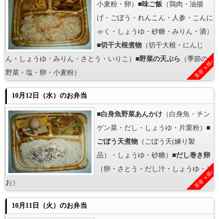
小麦粉・卵）■
味ご飯
（鶏肉・油揚
げ・ごぼう・れんこん・人参・こんに
ゃく・しょうゆ・砂糖・みりん・酒）
■
切干大根煮物
（切干大根・にんじ
ん・しょうゆ・みりん・さとう・いりこ）■
野菜の天ぷら
（季節の
音香’ｓ畑♪
野菜・塩・卵・小麦粉）
10月12日（水）のお弁当
■
白身魚野菜あんかけ
（白身魚・チン
ゲン菜・だし・しょうゆ・片栗粉）■
ごぼう天煮物
（ごぼう天(練り製
品）・しょうゆ・砂糖）■
だし巻き卵
（卵・さとう・だし汁・しょうゆ・し
音香’ｓ畑♪
お）
10月11日（火）のお弁当