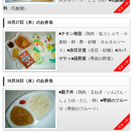
ルタルソース・しょうゆ）■
乳酸菌飲
音香’ｓ畑♪
料
（乳酸菌）
10月27日（木）のお弁当
■
チキン南蛮
（鶏肉・塩コショウ・小
麦粉・卵・酢・砂糖・タルタルソー
ス）■
赤豆甘煮
（赤豆・砂糖）■
スパ
ゲティ
■
温野菜
（季節の野菜）
音香’ｓ畑♪
10月26日（水）のお弁当
■
親子丼
（鶏肉・玉ねぎ・いんげん・
しょうゆ・だし・卵）■
季節のフルー
ツ
（季節のフルーツ）
音香’ｓ畑♪