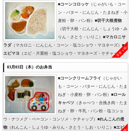
■
コーンコロッケ
（じゃがいも・コー
ン・バター・にんじん・たまねぎ・小
麦粉・卵・パン粉）■
切干大根煮物
（切干大根・にんじん・しょうゆ・み
りん・さとう・いりこ）■
マカロニサ
ラダ
（マカロニ・にんじん・コーン・塩コショウ・マヨネーズ）■
音香’ｓ畑♪
エビマヨ
（エビ・片栗粉・塩コショウ・マヨネーズ・ケチャップ）
03月03日（木）のお弁当
■
コーンクリームフライ
（じゃがい
も・コーン・バター・にんじん・たま
ねぎ・小麦粉・卵・パン粉）■
ロール
キャベツ
（きゃべつ・合挽き肉・たま
ねぎ・卵・牛乳・パン粉・塩コショ
ウ・ナツメグ・ベーコン・コンソメ・ケチャップ）■
れんこんの煮
物
（れんこん・しょうゆ・みりん・さとう・しお・いりこ）■
エビ