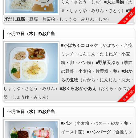
りん・さとう・しお）■
大豆煮物
（大
豆・しょうゆ・みりん・さとう）■
揚
音香’ｓ畑♪
げだし豆腐
（豆腐・片栗粉・しょうゆ・みりん・しお）
03月17日（木）のお弁当
■
かぼちゃコロッケ
（かぼちゃ・合挽
ミンチ・にんじん・たまねぎ・小麦
粉・卵・パン粉）■
野菜天ぷら
（季節
の野菜・小麦粉・片栗粉・卵）■
おか
らの煮物
（おから・にんじん・丸天・
しょうゆ・さとう・みりん）■
おくらおかかあえ
（おくら・かつお
音香’ｓ畑♪
節・しょうゆ・みりん）
03月16日（水）のお弁当
■
パン
（小麦粉・バター・砂糖・卵・
イースト菌）■
ハンバーグ
（合挽ミン