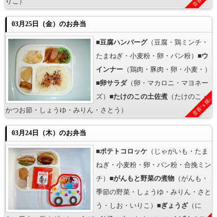
りこ）
03月25日（金）のお弁当
■
豆腐ハンバーグ
（豆腐・鶏ミンチ・
たまねぎ・小麦粉・卵・パン粉）■
ウ
インナー
（鶏肉・豚肉・卵・小麦・）
■
卵サラダ
（卵・マカロニ・マヨネー
ズ）■
たけのこの土佐煮
（たけのこ・
音香’ｓ畑♪
かつお節・しょうゆ・みりん・さとう）
03月24日（木）のお弁当
■
ポテトコロッケ
（じゃがいも・たま
ねぎ・小麦粉・卵・パン粉・合挽ミン
チ）■
がんもと野菜の煮物
（がんも・
季節の野菜・しょうゆ・みりん・さと
う・しお・いりこ）■
ぎょうざ
（に