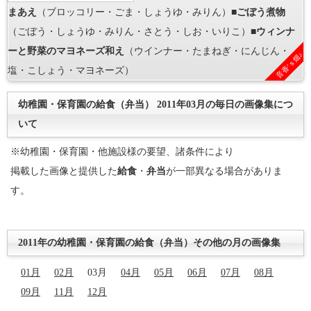
まあえ
（ブロッコリー・ごま・しょうゆ・みりん）■
ごぼう煮物
（ごぼう・しょうゆ・みりん・さとう・しお・いりこ）■
ウィンナ
ーと野菜のマヨネーズ和え
（ウインナー・たまねぎ・にんじん・
音香’ｓ畑♪
塩・こしょう・マヨネーズ）
幼稚園・保育園の給食（弁当） 2011年03月の毎日の画像集につ
いて
※幼稚園・保育園・他施設様の要望、諸条件により
掲載した画像と提供した
給食
・
弁当
が一部異なる場合がありま
す。
2011年の幼稚園・保育園の給食（弁当）その他の月の画像集
01月
02月
03月
04月
05月
06月
07月
08月
09月
11月
12月