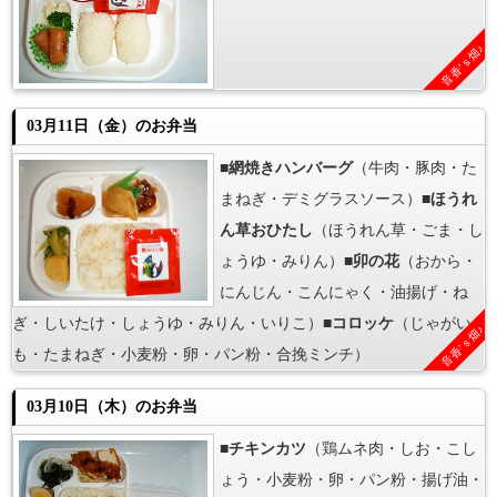
音香’ｓ畑♪
03月11日（金）のお弁当
■
網焼きハンバーグ
（牛肉・豚肉・た
まねぎ・デミグラスソース）■
ほうれ
ん草おひたし
（ほうれん草・ごま・し
ょうゆ・みりん）■
卯の花
（おから・
にんじん・こんにゃく・油揚げ・ね
ぎ・しいたけ・しょうゆ・みりん・いりこ）■
コロッケ
（じゃがい
音香’ｓ畑♪
も・たまねぎ・小麦粉・卵・パン粉・合挽ミンチ）
03月10日（木）のお弁当
■
チキンカツ
（鶏ムネ肉・しお・こし
ょう・小麦粉・卵・パン粉・揚げ油・