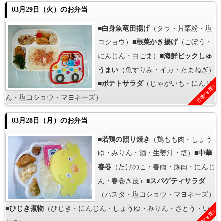
03月29日（火）のお弁当
■
白身魚竜田揚げ
（タラ・片栗粉・塩
コショウ）■
根菜かき揚げ
（ごぼう・
にんじん・白ごま）■
海鮮ビックしゅ
うまい
（魚すりみ・イカ・たまねぎ）
■
ポテトサラダ
（じゃがいも・にんじ
音香’ｓ畑♪
ん・塩コショウ・マヨネーズ）
03月28日（月）のお弁当
■
若鶏の照り焼き
（鶏もも肉・しょう
ゆ・みりん・酒・生姜汁・塩）■
中華
春巻
（たけのこ・春雨・豚肉・にんじ
ん・春巻き皮）■
スパゲティサラダ
（パスタ・塩コショウ・マヨネーズ）
■
ひじき煮物
（ひじき・にんじん・しょうゆ・みりん・さとう・い
音香’ｓ畑♪