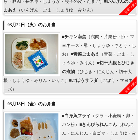
ら・豚肉・長ネギ・しょうが・餃子の皮・たまご）■
いんげんのご
音香’ｓ畑♪
まあえ
（いんげん・ごま・しょうゆ・みりん）
03月22日（火）のお弁当
■
チキン南蛮
（鶏肉・片栗粉・卵・マ
ヨネーズ・酢・しょうゆ・さとう・し
お）■
青菜ごまあえ
（青菜・ごま・し
ょうゆ・みりん）■
切干大根とひじき
の煮物
（ひじき・にんじん・切干大
根・しょうゆ・みりん・いりこ）■
ごぼうサラダ
（ごぼう・マヨネ
音香’ｓ畑♪
ーズ）
03月18日（金）のお弁当
■
白身魚フライ
（タラ・小麦粉・卵・
パン粉）■
きんぴられんこん
（れんこ
ん・にんじん・白ゴマ・しょうゆ・み