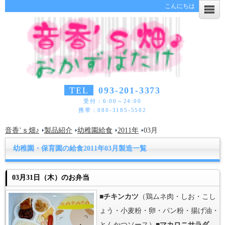
こんにちは
TEL
093-201-3373
受付：6:00～24:00
携帯：080-3185-5502
音香’ｓ畑♪
製品紹介
幼稚園給食
2011年
03月
幼稚園・保育園の給食2011年03月製造一覧
03月31日（木）のお弁当
■
チキンカツ
（鶏ムネ肉・しお・こし
ょう・小麦粉・卵・パン粉・揚げ油・
とんかつソース）■
マカロニサラダ