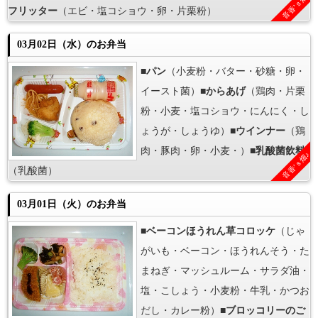
音香’ｓ畑♪
フリッター
（エビ・塩コショウ・卵・片栗粉）
03月02日（水）のお弁当
■
パン
（小麦粉・バター・砂糖・卵・
イースト菌）■
からあげ
（鶏肉・片栗
粉・小麦・塩コショウ・にんにく・し
ょうが・しょうゆ）■
ウインナー
（鶏
肉・豚肉・卵・小麦・）■
乳酸菌飲料
音香’ｓ畑♪
（乳酸菌）
03月01日（火）のお弁当
■
ベーコンほうれん草コロッケ
（じゃ
がいも・ベーコン・ほうれんそう・た
まねぎ・マッシュルーム・サラダ油・
塩・こしょう・小麦粉・牛乳・かつお
だし・カレー粉）■
ブロッコリーのご