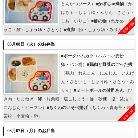
とんかつソース）■
かぼちゃ煮物
（か
ぼちゃ・しょうゆ・みりん・さとう・
しお・いりこ）■
酢の物
（わかめ・じ
音香’ｓ畑♪
ゃこ・酢・しょうゆ・さとう）■
煮卵
（卵・しょうゆ・みりん）
03月08日（火）のお弁当
■
ポークハムカツ
（ハム・小麦粉・
卵・パン粉）■
鶏肉と野菜のごった煮
（鶏肉・れんこん・にんじん・いんげ
ん・さといも・しょうゆ・さとう・み
りん）■
ミートボールの甘酢あん
（ひ
き肉・たまねぎ・卵・片栗粉・塩こしょう・酢・砂糖・塩・醤油・
にんじん・ピーマン）■
ちくわのいそべ揚げ
（ちくわ・青海苔・片
音香’ｓ畑♪
栗粉・小麦粉・卵）
03月07日（月）のお弁当