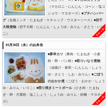
（マカロニ・にんじん・コーン・塩コ
ショウ・マヨネーズ）■
プチハンバー
グ
（合挽ミンチ・たまねぎ・ケチャップ・ウスターソース）■
切干
大根煮物
（切干大根・にんじん・しょうゆ・みりん・さとう・いり
音香’ｓ畑♪
こ）
03月30日（水）のお弁当
■
豚串カツ
（豚肉・たまねぎ・小麦
粉・卵・パン粉）■
彩りいなり煮物
（油揚げ・春雨・にんじん・しょう
ゆ・さとう・しお・みりん）■
ごぼう
のおかか煮
（ごぼう・おかか・しょう
ゆ・みりん・いりこ）■
照り焼きミートボール
（ひき肉・たまね
ぎ・卵・片栗粉・塩こしょう・しょうゆ・みりん・砂糖・マヨネー
音香’ｓ畑♪
ズ）