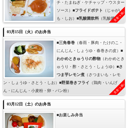
チ・たまねぎ・ケチャップ・ウスター
ソース）■
フライドポテト
（じゃがい
音香’ｓ畑♪
も・しお）■
乳酸菌飲料
（乳酸菌）
03月15日（火）のお弁当
■
三角春巻
（春雨・豚肉・たけのこ・
にんじん・しょうゆ・春巻きの皮）■
わかめときゅうりの酢物
（わかめとき
ゅうり・酢・さとう・しょうゆ）■
さ
つま芋レモン煮
（さつまいも・レモ
ン・しょうゆ・さとう・しお）■
野菜巻きフライ
（鶏肉・いんげ
音香’ｓ畑♪
ん・にんじん・小麦粉・卵・パン粉）
03月12日（土）のお弁当
■
お楽しみ弁当